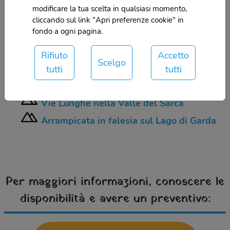
Via Ferrata delle Aquile
modificare la tua scelta in qualsiasi momento,
Il Sentiero Alpinistico del 92° Congresso
cliccando sul link "Apri preferenze cookie" in
fondo a ogni pagina.
SAT
Il Sentiero Alpinistico dei
Rifiuto
Accetto
Scelgo
Contrabbandieri
tutti
tutti
Arrampicata sul Lago di Garda
Vie Lunghe nella Valle del Sarca
Arrampicata in falesia sul Lago di Garda
Per maggiori informazioni, conoscere le
disponibilità e avere un preventivo: