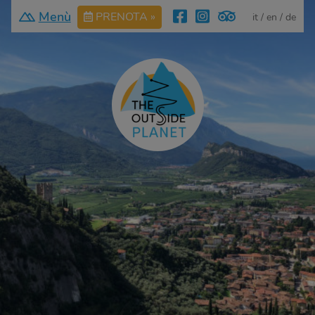
Menù
PRENOTA »
it
en
de