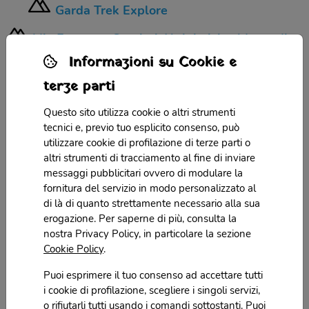
Garda Trek Explore
Vie Ferrate e Sentieri Alpinistici sul Lago di
Garda
Informazioni su Cookie e
Via Ferrata Monte Albano
terze parti
Via Ferrata Gerardo Sega
Questo sito utilizza cookie o altri strumenti
Via Ferrata dell'Amicizia
tecnici e, previo tuo esplicito consenso, può
utilizzare cookie di profilazione di terze parti o
Via Ferrata Signora delle Acque
altri strumenti di tracciamento al fine di inviare
Via Ferrata Colodri
messaggi pubblicitari ovvero di modulare la
fornitura del servizio in modo personalizzato al
Via Ferrata Rio Salagoni
di là di quanto strettamente necessario alla sua
Sentiero degli Scaloni
erogazione. Per saperne di più, consulta la
nostra Privacy Policy, in particolare la sezione
Via Ferrata Cima Capi
Cookie Policy
.
Via Ferrata Pisetta
Puoi esprimere il tuo consenso ad accettare tutti
Via Ferrata Che Guevara
i cookie di profilazione, scegliere i singoli servizi,
o rifiutarli tutti usando i comandi sottostanti. Puoi