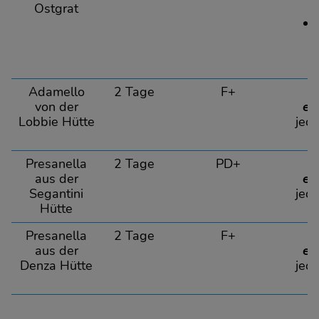
Ostgrat
Adamello
2 Tage
F+
1
von der
eu
Lobbie Hütte
jed
Presanella
2 Tage
PD+
1
aus der
eu
Segantini
jed
Hütte
Presanella
2 Tage
F+
1
aus der
eu
Denza Hütte
jed