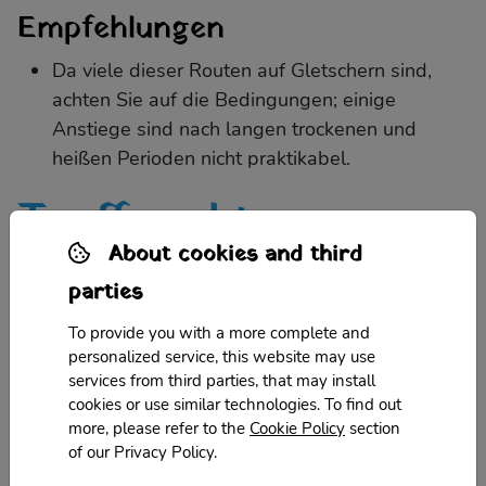
Empfehlungen
Da viele dieser Routen auf Gletschern sind,
achten Sie auf die Bedingungen; einige
Anstiege sind nach langen trockenen und
heißen Perioden nicht praktikabel.
Treffpunkt
About cookies and third
Der genaue Treffpunkt wird auf der Grundlage der
parties
gewählten Route mitgeteilt. Nachfolgend finden
Sie alle Treffpunkte der Brenta-Gruppe:
To provide you with a more complete and
personalized service, this website may use
Val Borzago - Carè Alto
services from third parties, that may install
https://bit.ly/3pmUzLG
cookies or use similar technologies. To find out
more, please refer to the
Cookie Policy
section
Bedole - Adamello
https://bit.ly/2WO1OjE
of our Privacy Policy.
Rifugio Nambrone - Presanella