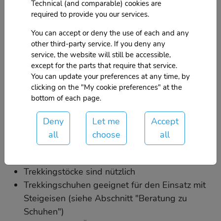
https://bit.ly/38zXNVs
Technical (and comparable) cookies are
Vermiglio - Presanella
https://bit.ly/3aF6a4F
required to provide you our services.
You can accept or deny the use of each and any
Was zu bringen
other third-party service. If you deny any
service, the website will still be accessible,
Klettergurt *
except for the parts that require that service.
You can update your preferences at any time, by
Steigeisen *
clicking on the "My cookie preferences" at the
Eispickeln *
bottom of each page.
Wasser
Snacks
Deny
Let me
Accept
Hochgebirgskleidung (siehe Abschnitt "Tipps
all
choose
all
zum Anziehen")
Kleine Erste Hilfe
Trekkingstöcke sind nützlich
Trekkingschuhen geeignet für den Einsatz mit
Steigeisen (siehe Abschnitt "Beratung zu
Schuhen")