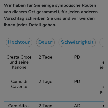
Wir haben für Sie einige symbolische Routen
von diesem Ort gesammelt, für jeden anderen
Vorschlag schreiben Sie uns und wir werden
Ihnen jedes Detail geben.
Hochtour
Dauer
Schwierigkeit
Cresta Croce
2 Tage
PD
1
und seine
eu
Kanone
jed
Corno di
2 Tage
PD
1
Cavento
eu
jed
Carè Alto -
2 Tage
AD